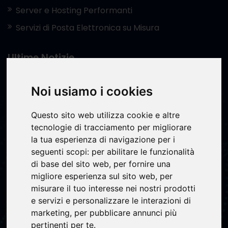
Server e Hosting Performanti
Servizi di Posta Elettronica su Misura
Ultime Notizie
Hosting dedicato vs cloud: quale scegliere per la tua
Noi usiamo i cookies
azienda nel 2026
22.05.2026
Questo sito web utilizza cookie e altre
Software gestionale cloud su misura: cos'è, come
tecnologie di tracciamento per migliorare
funziona e perché conviene alle PMI italiane
la tua esperienza di navigazione per i
10.03.2026
seguenti scopi:
per abilitare le funzionalità
Analisi dei processi aziendali: il primo passo per una
di base del sito web
,
per fornire una
digitalizzazione efficace
migliore esperienza sul sito web
,
per
14.01.2026
misurare il tuo interesse nei nostri prodotti
e servizi e personalizzare le interazioni di
marketing
,
per pubblicare annunci più
Contatta il nostro supporto
pertinenti per te
.