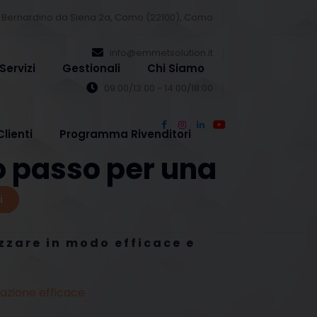
 Bernardino da Siena 2a, Como (22100), Como
info@emmetsolution.it
Servizi
Gestionali
Chi Siamo
09:00/13:00 - 14:00/18:00
Clienti
Programma Rivenditori
mo passo per una
ce
i
izzare in modo efficace e
zzazione efficace