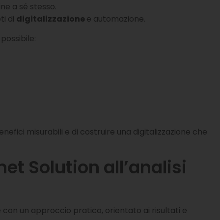
ine a sé stesso.
ti di
digitalizzazione
e automazione.
 possibile:
fici misurabili e di costruire una digitalizzazione che
t Solution all’analisi
con un approccio pratico, orientato ai risultati e